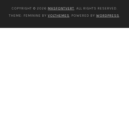
COPYRIGHT © 2026
MASFONTVERT
. ALL RIGHTS RESERVED.
THEME: FEMININE BY
VOLTHEMES
. POWERED BY
WORDPRESS
.